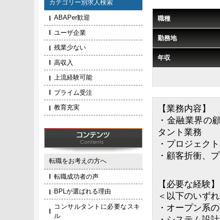
カテゴリー別求人検索
ABAPer歓迎
職種
ユーザ企業
勤務地
残業少ない
年収
高収入
上流経験可能
プライム受注
教育充実
【業務内容】
・金融業界の
タント業務
・プロジェクト
・顧客折衝、プ
転職をお考えの方へ
転職成功者の声
【必要な経験】
BPLが選ばれる理由
＜以下のいずれ
コンサルタントに必要なスキ
・オープン系の
ル
・システム設計