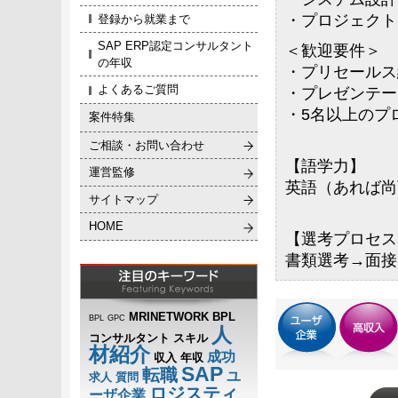
・プロジェクト
登録から就業まで
SAP ERP認定コンサルタント
＜歓迎要件＞
の年収
・プリセールス
よくあるご質問
・プレゼンテー
・5名以上のプ
案件特集
ご相談・お問い合わせ
【語学力】
運営監修
英語（あれば尚
サイトマップ
HOME
【選考プロセス
書類選考→面接
MRINETWORK BPL
BPL
GPC
人
コンサルタント
スキル
材紹介
成功
収入
年収
SAP
転職
ユ
求人
質問
ロジスティ
ーザ企業