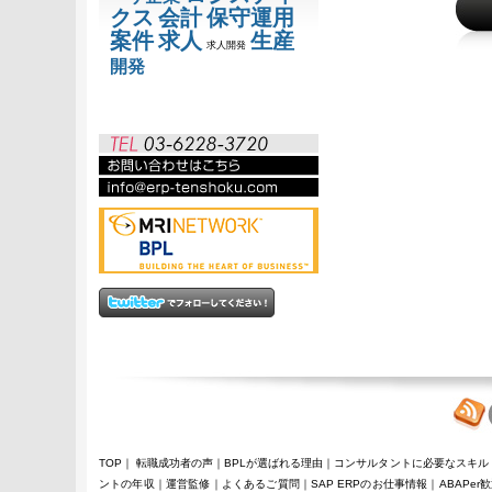
クス
会計
保守運用
案件
求人
生産
求人開発
開発
TOP
｜
転職成功者の声
｜
BPLが選ばれる理由
｜
コンサルタントに必要なスキル
ントの年収
｜
運営監修
｜
よくあるご質問
｜
SAP ERPのお仕事情報
｜
ABAPer