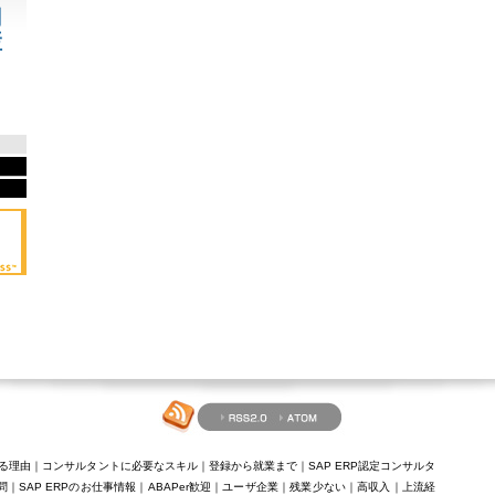
用
産
れる理由
｜
コンサルタントに必要なスキル
｜
登録から就業まで
｜
SAP ERP認定コンサルタ
問
｜
SAP ERPのお仕事情報
｜
ABAPer歓迎
｜
ユーザ企業
｜
残業少ない
｜
高収入
｜
上流経