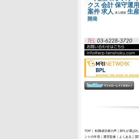
クス
会計
保守運
案件
求人
生
求人開発
開発
TOP
｜
転職成功者の声
｜
BPLが選ば
ントの年収
｜
運営監修
｜
よくあるご質