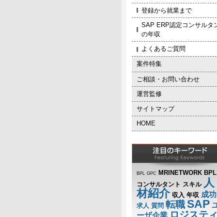
登録から就業まで
SAP ERP認定コンサルタ
の年収
よくあるご質問
案件特集
ご相談・お問い合わせ
運営監修
サイトマップ
HOME
MRINETWORK BPL
BPL
GPC
人
コンサルタント
スキル
材紹介
成功
収入
年収
SAP
転職
求人
質問
ロジステ
ーザ企業