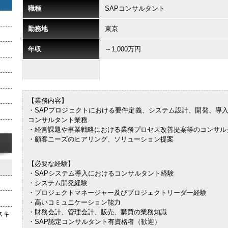
職種
SAPコンサルタント
勤務地
東京
年収
～1,000万円
【業務内容】
・SAPプロジェクトにおける要件定義、システム設計、開発、導
コンサルタント業務
・経営課題や事業戦略における業務プロセス改善提案等のコンサル
・顧客ニーズのヒアリング、ソリューション提案
【必要な経験】
・SAPシステム導入におけるコンサルタント経験
・システム開発経験
・プロジェクトマネージャー及びプロジェクトリーダー経験
・高いコミュニケーション能力
・財務会計、管理会計、販売、購買の業務知識
スキ
・SAP認定コンサルタント有資格者（歓迎）