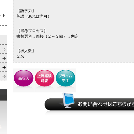
【語学力】
ント
英語（あれば尚可）
【選考プロセス】
書類選考→面接（２～３回）→内定
【求人数】
２名
ユ
ィ