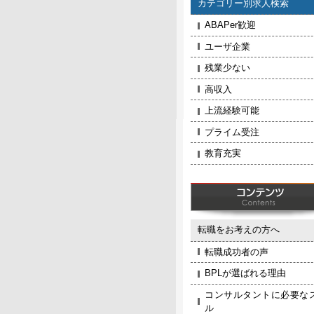
カテゴリー別求人検索
ABAPer歓迎
ユーザ企業
残業少ない
高収入
上流経験可能
プライム受注
教育充実
転職をお考えの方へ
転職成功者の声
BPLが選ばれる理由
コンサルタントに必要な
ル